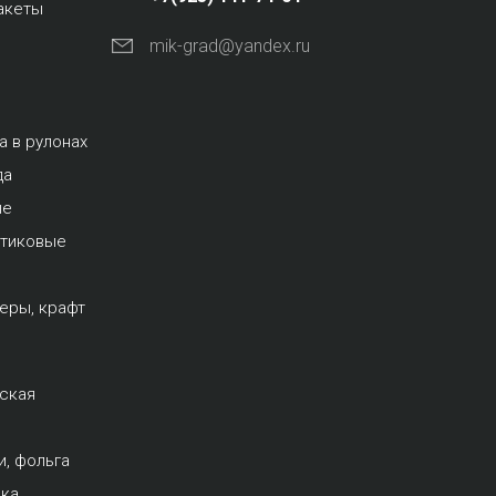
акеты
mik-grad@yandex.ru
а в рулонах
да
ые
стиковые
еры, крафт
рская
и, фольга
вка