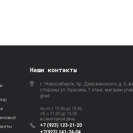
Наши контакты
г. Новосибирск, пр. Дзержинского, д. 6, в
и
стороны ул. Красина, 1 этаж, магазин упа
grad
та)
ая
пн-пт с 10.00 до 19.00
сб. с 11.00 до 15.00
леновые
вс выходной день.
+7 (923) 123-21-20
акеты
+7(923) 141-74-04