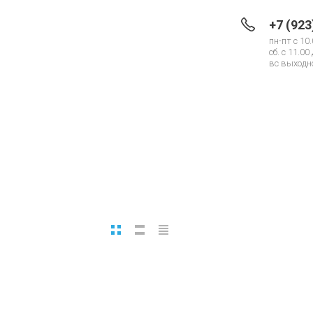
+7 (923
пн-пт с 10.
сб. с 11.00
вс выходно