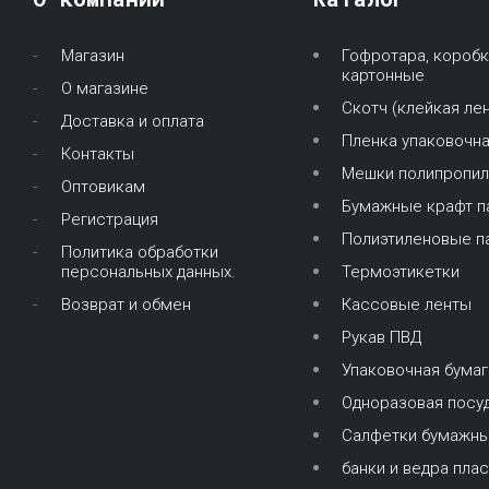
Магазин
Гофротара, коробк
картонные
О магазине
Скотч (клейкая лен
Доставка и оплата
Пленка упаковочн
Контакты
Мешки полипропи
Оптовикам
Бумажные крафт п
Регистрация
Полиэтиленовые п
Политика обработки
персональных данных.
Термоэтикетки
Возврат и обмен
Кассовые ленты
Рукав ПВД
Упаковочная бумаг
Одноразовая посу
Салфетки бумажн
банки и ведра пла