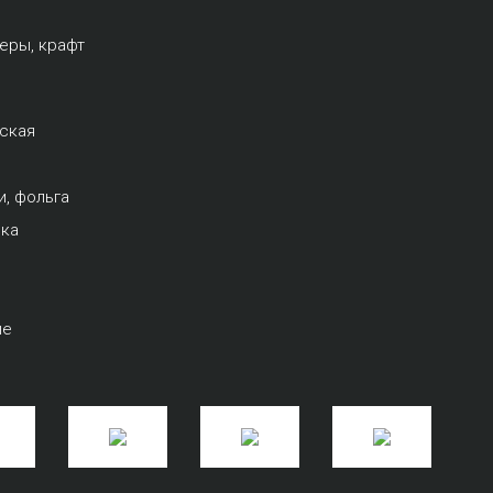
еры, крафт
рская
и, фольга
вка
ые