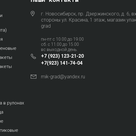
г. Новосибирск, пр. Дзержинского, д. 6, в
и
стороны ул. Красина, 1 этаж, магазин упа
grad
та)
ая
пн-пт с 10.00 до 19.00
сб. с 11.00 до 15.00
леновые
вс выходной день.
+7 (923) 123-21-20
акеты
+7(923) 141-74-04
акеты
mik-grad@yandex.ru
а в рулонах
да
ые
стиковые