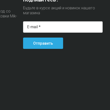
Будьте в курсе акций и новинок нашего
ход со
магазина
ковки Mik-
Отправить