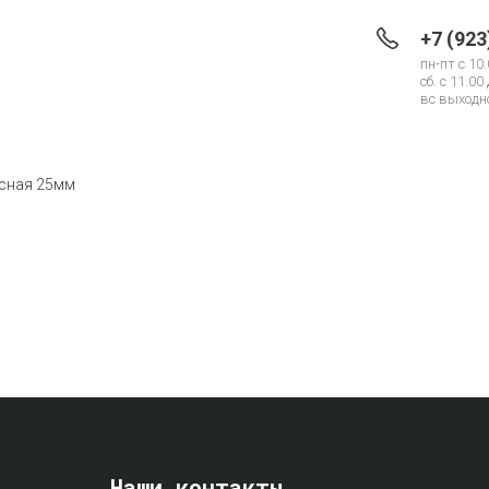
+7 (923
пн-пт с 10.
сб. с 11.00
вс выходно
асная 25мм
Наши контакты