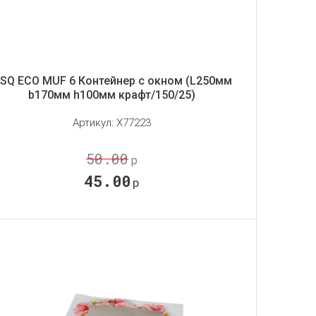
SQ ECO MUF 6 Контейнер с окном (L250мм
b170мм h100мм крафт/150/25)
Артикул:
X77223
50.00
р
45.00
р