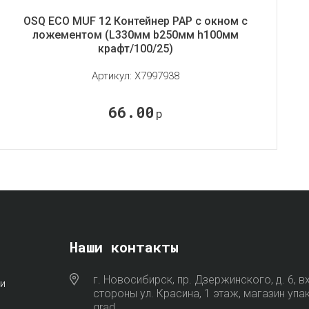
OSQ ECO MUF 12 Контейнер РАР с окном с
ложементом (L330мм b250мм h100мм
крафт/100/25)
Артикул:
X7997938
66.00
р
Наши контакты
г. Новосибирск, пр. Дзержинского, д. 6, в
и
стороны ул. Красина, 1 этаж, магазин упа
grad