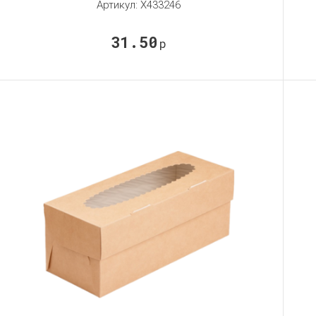
Артикул:
X433246
31.50
р