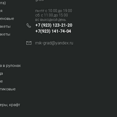
та)
ая
пн-пт с 10.00 до 19.00
сб. с 11.00 до 15.00
леновые
вс выходной день.
+7 (923) 123-21-20
акеты
+7(923) 141-74-04
акеты
mik-grad@yandex.ru
а в рулонах
да
ые
стиковые
еры, крафт