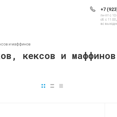
+7 (923
пн-пт с 10.
сб. с 11.00
вс выходно
ексов и маффинов
ков, кексов и маффинов