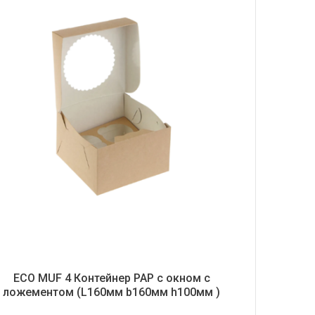
Название от А
Название от Я
ECO MUF 4 Контейнер РАР с окном с
ложементом (L160мм b160мм h100мм )