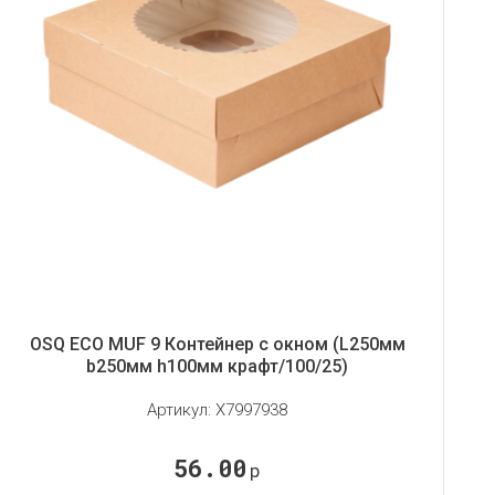
OSQ ECO MUF 9 Контейнер с окном (L250мм
b250мм h100мм крафт/100/25)
Артикул:
X7997938
56.00
р