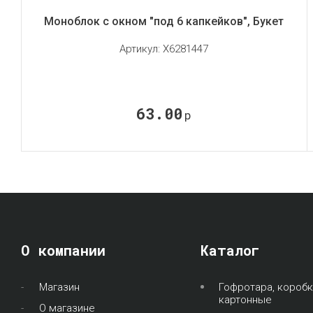
Моноблок с окном "под 6 капкейков", Букет
Артикул:
X6281447
63.00
р
О компании
Каталог
Магазин
Гофротара, коробк
картонные
О магазине