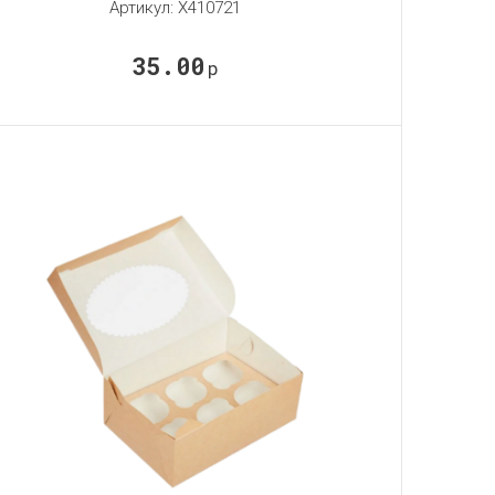
Артикул:
X410721
35.00
р