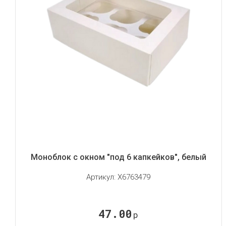
Моноблок с окном "под 6 капкейков", белый
Артикул:
X6763479
47.00
р