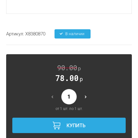
Артикул:
X8380870
В наличии
90.00
р
78.00
р
от 1 шт. по 1 шт.
КУПИТЬ