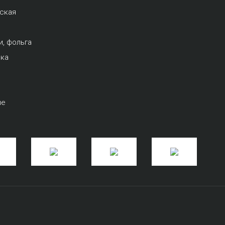
рская
и, фольга
вка
ые