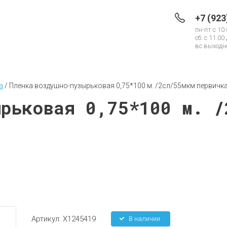
+7 (923
пн-пт с 10.
сб. с 11.00
вс выходно
а
 / 
Пленка воздушно-пузырьковая 0,75*100 м. /2сл/55мкм первичк
ырьковая 0,75*100 м. /
Артикул:
X1245419
В наличии