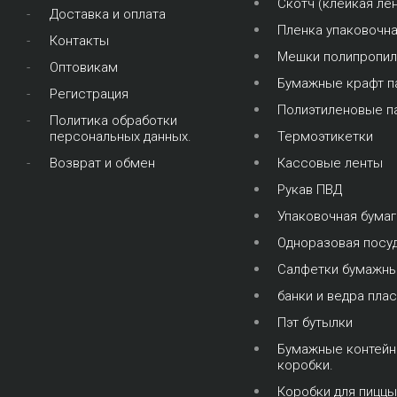
Скотч (клейкая лен
Доставка и оплата
Пленка упаковочн
Контакты
Мешки полипропи
Оптовикам
Бумажные крафт п
Регистрация
Полиэтиленовые п
Политика обработки
персональных данных.
Термоэтикетки
Возврат и обмен
Кассовые ленты
Рукав ПВД
Упаковочная бумаг
Одноразовая посу
Салфетки бумажн
банки и ведра пла
Пэт бутылки
Бумажные контейн
коробки.
Коробки для пиццы