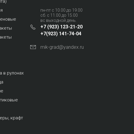
та)
ая
пн-пт с 10.00 до 19.00
сб. с 11.00 до 15.00
леновые
вс выходной день.
+7 (923) 123-21-20
акеты
+7(923) 141-74-04
акеты
mik-grad@yandex.ru
а в рулонах
да
ые
стиковые
еры, крафт